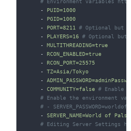
      - 
      - 
      - 
PORT=8211 
      - 
PLAYERS=16 
      - 
      - 
      - 
      - 
      - 
      - 
COMMUNITY=false 
      - 