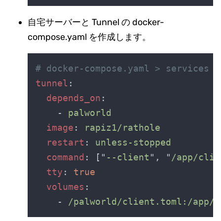
自宅サーバーと Tunnel の docker-
compose.yaml を作成します。
tunnel
depends_on
    - 
image
: 
restart
: 
command
: ["
--client
", "
/app/clie
tty
: 
volumes
    - 