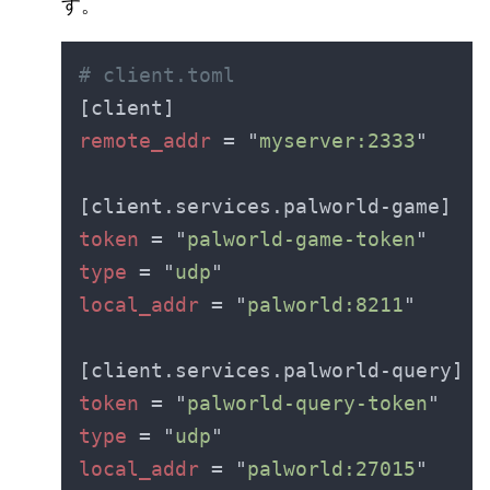
す。
remote_addr 
= "
myserver:2333
token 
= "
palworld-game-token
type 
= "
udp
local_addr 
= "
palworld:8211
token 
= "
palworld-query-token
type 
= "
udp
local_addr 
= "
palworld:27015