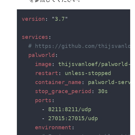
version
: "
3.7
services
palworld
image
: 
restart
: 
container_name
: 
stop_grace_period
: 
ports
      - 
      - 
environment