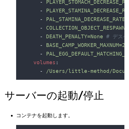
      - 
PLAYER_STOMACH_DECREASE_RA
      - 
PLAYER_STAMINA_DECREASE_RA
      - 
PAL_STAMINA_DECREASE_RATE=
      - 
COLLECTION_OBJECT_RESPAWN_
      - 
DEATH_PENALTY=None 
      - 
BASE_CAMP_WORKER_MAXNUM=20
      - 
PAL_EGG_DEFAULT_HATCHING_T
volumes
      - 
サーバーの起動/停止
コンテナを起動します。