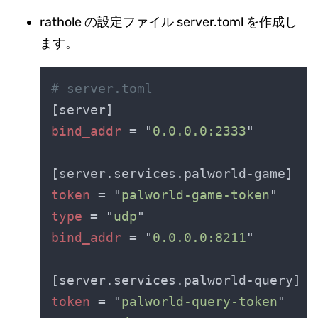
rathole の設定ファイル server.toml を作成し
ます。
bind_addr 
= "
0.0.0.0:2333
token 
= "
palworld-game-token
type 
= "
udp
bind_addr 
= "
0.0.0.0:8211
token 
= "
palworld-query-token