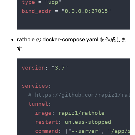
type 
= "
udp
bind_addr 
= "
0.0.0.0:27015
rathole の docker-compose.yaml を作成しま
す。
version
: "
3.7
services
tunnel
image
: 
restart
: 
command
: ["
--server
", "
/app/se