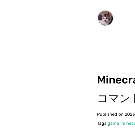
Minec
コマン
Published on 202
Tags
game
minecr