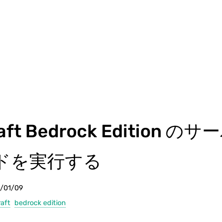
raft Bedrock Edition の
ドを実行する
3/01/09
aft
bedrock edition