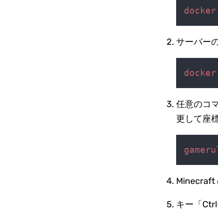
docker
サーバー
docker
任意のコ
更して座
gameru
Minec
キー「Ct