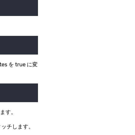
tes を true に変
します。
デタッチします。